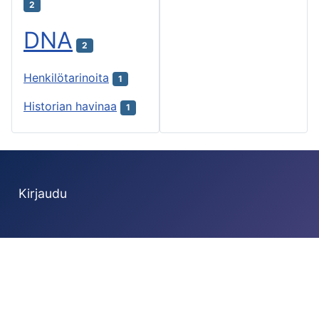
2
DNA
2
Henkilötarinoita
1
Historian havinaa
1
Kirjaudu