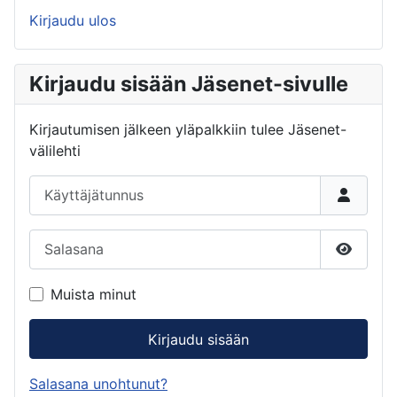
Kirjaudu ulos
Kirjaudu sisään Jäsenet-sivulle
Kirjautumisen jälkeen yläpalkkiin tulee Jäsenet-
välilehti
Käyttäjätunnus
Salasana
Näytä s
Muista minut
Kirjaudu sisään
Salasana unohtunut?