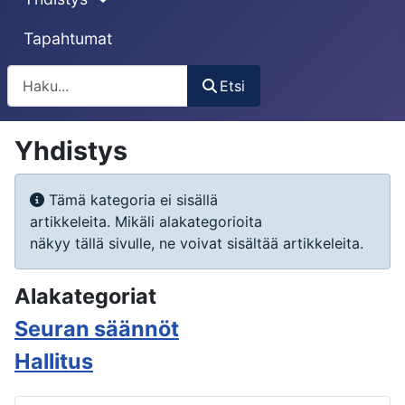
Tapahtumat
Etsi
Etsi
Yhdistys
Näyttö #
Tietoa
Tämä kategoria ei sisällä
artikkeleita. Mikäli alakategorioita
näkyy tällä sivulle, ne voivat sisältää artikkeleita.
Alakategoriat
Seuran säännöt
Hallitus