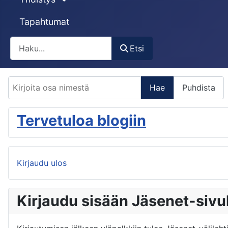
Tapahtumat
Etsi
Etsi
Kirjoita osa nimestä
Hae
Puhdista
Tervetuloa blogiin
Kirjaudu ulos
Kirjaudu sisään Jäsenet-sivu