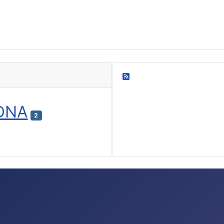
Oma blogini
DNA
2