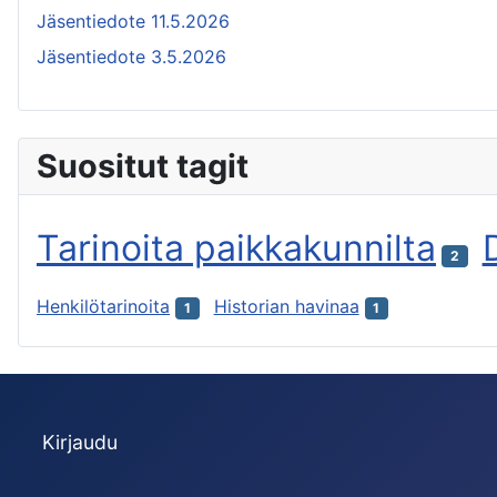
Jäsentiedote 11.5.2026
Jäsentiedote 3.5.2026
Suositut tagit
Tarinoita paikkakunnilta
2
Henkilötarinoita
Historian havinaa
1
1
Kirjaudu