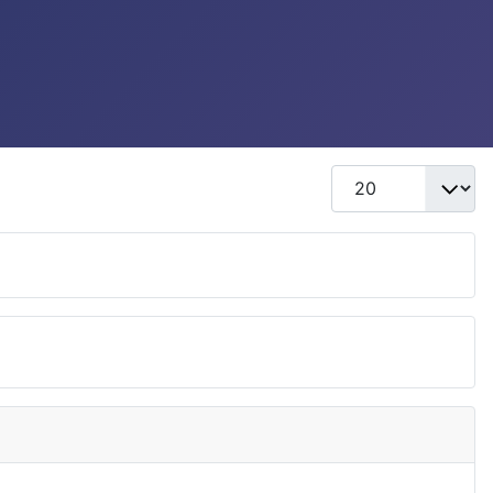
Näyttö #