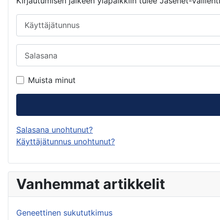
Kirjautumisen jälkeen yläpalkkiin tulee Jäsenet-välileht
Käyttäjätunnus
Salasana
Muista minut
Salasana unohtunut?
Käyttäjätunnus unohtunut?
Vanhemmat artikkelit
Geneettinen sukututkimus