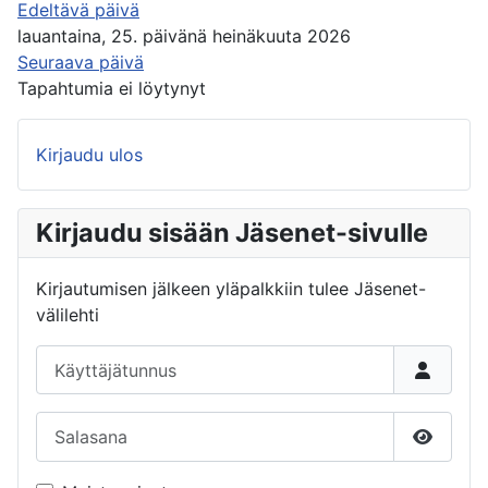
Edeltävä päivä
lauantaina, 25. päivänä heinäkuuta 2026
Seuraava päivä
Tapahtumia ei löytynyt
Kirjaudu ulos
Kirjaudu sisään Jäsenet-sivulle
Kirjautumisen jälkeen yläpalkkiin tulee Jäsenet-
välilehti
Käyttäjätunnus
Salasana
Näytä s