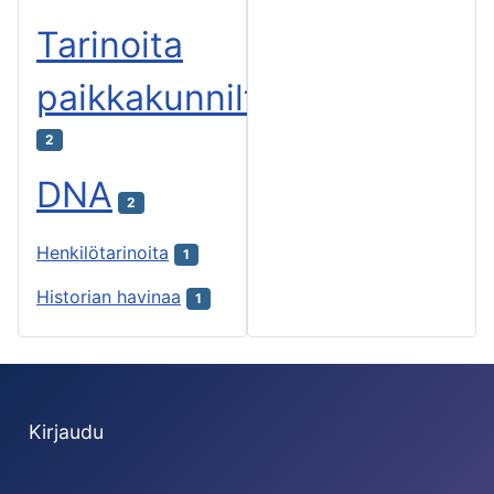
Tarinoita
paikkakunnilta
2
DNA
2
Henkilötarinoita
1
Historian havinaa
1
Kirjaudu