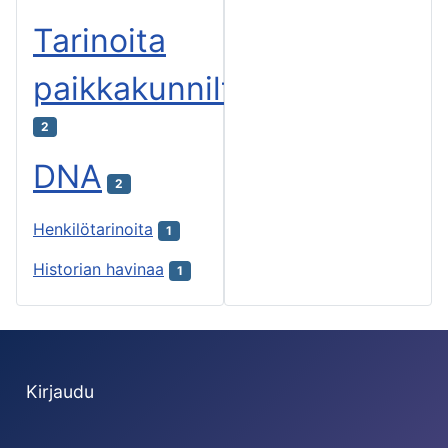
Tarinoita
paikkakunnilta
2
DNA
2
Henkilötarinoita
1
Historian havinaa
1
Kirjaudu