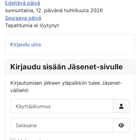
Edeltävä päivä
sunnuntaina, 12. päivänä huhtikuuta 2026
Seuraava päivä
Tapahtumia ei löytynyt
Kirjaudu ulos
Kirjaudu sisään Jäsenet-sivulle
Kirjautumisen jälkeen yläpalkkiin tulee Jäsenet-
välilehti
Käyttäjätunnus
Salasana
Näytä s