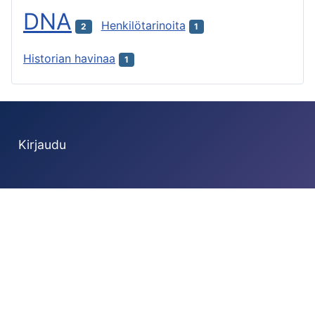
DNA
Henkilötarinoita
2
1
Historian havinaa
1
Kirjaudu